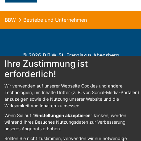
BBW
Betriebe und Unternehmen
© 2026 B.B.W. St. Franziskus Abensberg
Ihre Zustimmung ist
Home
Kontakt
Impressum
Datenschutz
erforderlich!
Barrierefreiheit
Wir verwenden auf unserer Webseite Cookies und andere
Technologien, um Inhalte Dritter (z. B. von Social-Media-Portalen)
anzuzeigen sowie die Nutzung unserer Website und die
Wirksamkeit von Inhalten zu messen.
Anmelden
Wenn Sie auf "
Einstellungen akzeptieren
" klicken, werden
während Ihres Besuches Nutzungsdaten zur Verbesserung
unseres Angebots erhoben.
Sollten Sie nicht zustimmen, verwenden wir nur notwendige