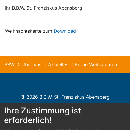
Ihr B.B.W. St. Franziskus Abensberg
Weihnachtskarte zum
Download
BBW
Über uns
Aktuelles
Frohe Weihnachten
© 2026 B.B.W. St. Franziskus Abensberg
Ihre Zustimmung ist
Home
Kontakt
Impressum
Datenschutz
erforderlich!
Barrierefreiheit