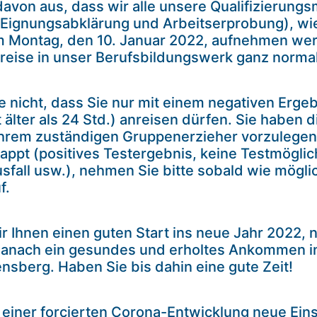
 davon aus, dass wir alle unsere Qualifizieru
 Eignungsabklärung und Arbeitserprobung), wie
m Montag, den 10. Januar 2022, aufnehmen wer
nreise in unser Berufsbildungswerk ganz normal
e nicht, dass Sie nur mit einem negativen Erge
t älter als 24 Std.) anreisen dürfen. Sie haben 
hrem zuständigen Gruppenerzieher vorzulegen. I
lappt (positives Testergebnis, keine Testmöglich
fall usw.), nehmen Sie bitte sobald wie mögli
f.
r Ihnen einen guten Start ins neue Jahr 2022,
danach ein gesundes und erholtes Ankommen i
nsberg. Haben Sie bis dahin eine gute Zeit!
d einer forcierten Corona-Entwicklung neue Ei