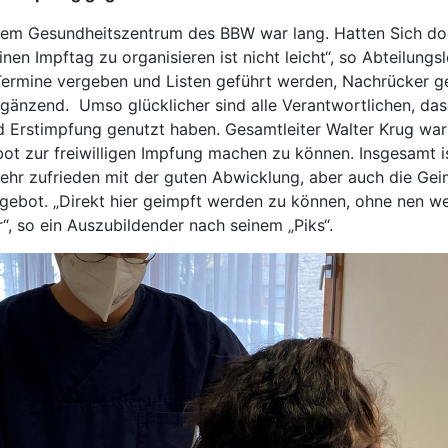
dem Gesundheitszentrum des BBW war lang. Hatten Sich doc
nen Impftag zu organisieren ist nicht leicht“, so Abteilungsl
ermine vergeben und Listen geführt werden, Nachrücker ge
gänzend. Umso glücklicher sind alle Verantwortlichen, das
d Erstimpfung genutzt haben. Gesamtleiter Walter Krug wa
ebot zur freiwilligen Impfung machen zu können. Insgesamt 
hr zufrieden mit der guten Abwicklung, aber auch die Gei
gebot. „Direkt hier geimpft werden zu können, ohne nen w
“, so ein Auszubildender nach seinem „Piks“.