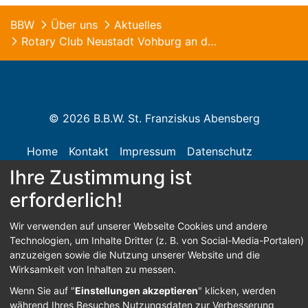
BBW
Über uns
Aktuelles
Rotary Club Neustadt Vohburg an der Donau zu Gast im B.B.W.
© 2026 B.B.W. St. Franziskus Abensberg
Home
Kontakt
Impressum
Datenschutz
Ihre Zustimmung ist
Barrierefreiheit
erforderlich!
Wir verwenden auf unserer Webseite Cookies und andere
Sign In
Technologien, um Inhalte Dritter (z. B. von Social-Media-Portalen)
anzuzeigen sowie die Nutzung unserer Website und die
Wirksamkeit von Inhalten zu messen.
Wenn Sie auf "
Einstellungen akzeptieren
" klicken, werden
während Ihres Besuches Nutzungsdaten zur Verbesserung