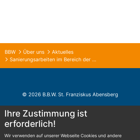
BBW
Über uns
Aktuelles
Sanierungsarbeiten im Bereich der B.B.W. Hauptzufahrt
© 2026 B.B.W. St. Franziskus Abensberg
Home
Kontakt
Impressum
Datenschutz
Ihre Zustimmung ist
erforderlich!
Barrierefreiheit
Wir verwenden auf unserer Webseite Cookies und andere