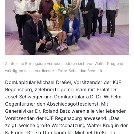
Zahlreiche Ehrengäste verabschiedeten sich von Walter Krug und
würdigten seine Verdienste. (Foto: Sebastian Schmid)
Domkapitular Michael Dreßel, Vorsitzender der KJF
Regensburg, zelebrierte gemeinsam mit Prälat Dr.
Josef Schweiger und Domkapitular a.D. Dr. Wilhelm
Gegenfurtner den Abschiedsgottesdienst. Mit
Generalvikar Dr. Roland Batz waren alle vier lebenden
Vorsitzenden der KJF Regensburg anwesend. „Das
zeigt, welche große Wertschätzung Walter Krug in der
KJF genießt“, so Domkapitular Michael Dreßel. In