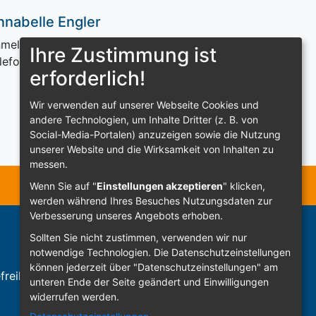
nnabelle Engler
meldung Führunge
Ihre Zustimmung ist
lefon 09443 / 709 491
erforderlich!
Wir verwenden auf unserer Webseite Cookies und
andere Technologien, um Inhalte Dritter (z. B. von
Social-Media-Portalen) anzuzeigen sowie die Nutzung
unserer Website und die Wirksamkeit von Inhalten zu
messen.
Wenn Sie auf "
Einstellungen akzeptieren
" klicken,
werden während Ihres Besuches Nutzungsdaten zur
Verbesserung unseres Angebots erhoben.
Sollten Sie nicht zustimmen, verwenden wir nur
notwendige Technologien.
Die Datenschutzeinstellungen
können jederzeit über "Datenschutzeinstellungen" am
freiheit
Sign In
unteren Ende der Seite geändert und Einwilligungen
widerrufen werden.