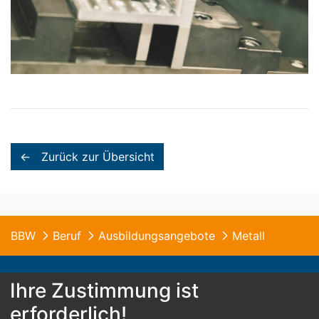
← Zurück zur Übersicht
BBW
Beruf
Ausbildungsangebote
Metall
Ihre Zustimmung ist
erforderlich!
© 2026 B.B.W. St. Franziskus Abensberg