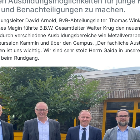
en Ausbildungsmöglichkeiten für junge
 und Benachteiligungen zu machen.
ngsleiter David Arnold, BvB-Abteilungsleiter Thomas Wink
nes Magin führte B.B.W. Gesamtleiter Walter Krug den neue
durch verschiedene Ausbildungsbereiche wie Metallverarbe
seursalon KammIn und über den Campus. „Der fachliche Aus
en ist uns wichtig. Wir sind sehr stolz Herrn Gaida in uns
g beim Rundgang.