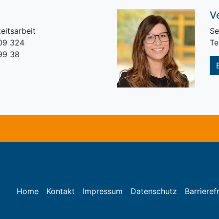
V
eitsarbeit
Se
709 324
Te
99 38
Home
Kontakt
Impressum
Datenschutz
Barrierefr