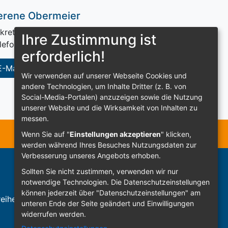
erene Obermeier
kretariat Öffentlichkeitsarbeit
Ihre Zustimmung ist
lefon 09443 / 709 376
erforderlich!
E-Mail senden
Wir verwenden auf unserer Webseite Cookies und
andere Technologien, um Inhalte Dritter (z. B. von
Social-Media-Portalen) anzuzeigen sowie die Nutzung
unserer Website und die Wirksamkeit von Inhalten zu
messen.
Wenn Sie auf "
Einstellungen akzeptieren
" klicken,
werden während Ihres Besuches Nutzungsdaten zur
Verbesserung unseres Angebots erhoben.
Sollten Sie nicht zustimmen, verwenden wir nur
notwendige Technologien.
Die Datenschutzeinstellungen
können jederzeit über "Datenschutzeinstellungen" am
eiheit
Anmelden
unteren Ende der Seite geändert und Einwilligungen
widerrufen werden.