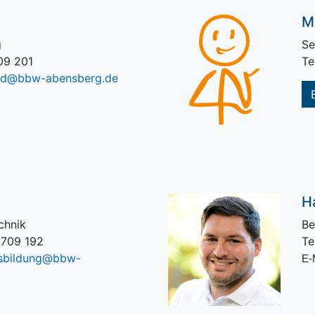
M
g
Se
09 201
Te
old@bbw-abensberg.de
H
chnik
Be
 709 192
Te
usbildung@bbw-
E-