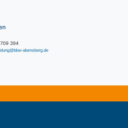
sen
 709 394
ildung@bbw-abensberg.de