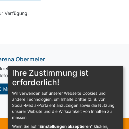
r Verfügung.
erena Obermeier
kretariat Akademie
Ihre Zustimmung ist
lefon 09443 / 709 378
erforderlich!
E-Mail senden
Wir verwenden auf unserer Webseite Cookies und
andere Technologien, um Inhalte Dritter (z. B. von
Social-Media-Portalen) anzuzeigen sowie die Nutzung
unserer Website und die Wirksamkeit von Inhalten zu
messen.
Wenn Sie auf "
Einstellungen akzeptieren
" klicken,