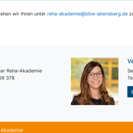
tehen wir Ihnen unter
reha-akademie@bbw-abensberg.de
zu
V
ger Reha-Akademie
Se
09 378
Te
-Akademie