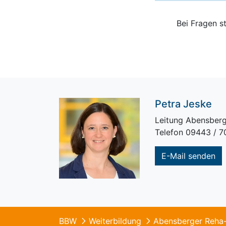
Bei Fragen s
Petra Jeske
Leitung Abensber
Telefon 09443 / 7
E-Mail senden
BBW
Weiterbildung
Abensberger Reha