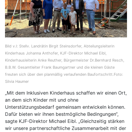
Bild v.l: Stellv. Landrätin Birgit Steinsdorfer, Abteilungsleiterin
Kinderhaus Johanna Anthofer, KJF-Direktor Michael Eibl,
Kinderhausleiterin Anke Reuther, Bürgermeister Dr.Bernhard Resch,
B.B.W. Gesamtleiter Frank Baumgartner und die kleinen Gäste
freuten sich über den planmäßig verlaufenden Baufortschritt.Foto:
Silvia Haumer
„Mit dem Inklusiven Kinderhaus schaffen wir einen Ort,
an dem sich Kinder mit und ohne
Unterstützungsbedarf gemeinsam entwickeln können.
Dafür bieten wir ihnen bestmögliche Bedingungen“,
sagte KJF-Direktor Michael Eibl. „Gleichzeitig stärken
wir unsere partnerschaftliche Zusammenarbeit mit der