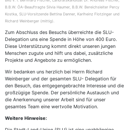
Bild v. l: Bernhard Fischer, Landratskandidat Dr. Andreas Fischer,
B.B.W. ÖA-Beauftragte Silvia Haumer, B.B.W. Bereichsleiter Percy
Kostka, SLU-Vorsitzende Bettina Danner, Karlheinz Flotzinger und
Richard Weinberger (mittig).
Zum Abschluss des Besuchs überreichte die SLU-
Delegation uns eine Spende in Höhe von 400 Euro.
Diese Unterstützung kommt direkt unseren jungen
Menschen zugute und hilft uns dabei, zusätzliche
Projekte und Angebote zu ermöglichen.
Wir bedanken uns herzlich bei Herrn Richard
Weinberger und der gesamten SLU- Delegation für
den Besuch, das entgegengebrachte Interesse und die
großzügige Spende. Der persönliche Austausch und
die Anerkennung unserer Arbeit sind für unser
gesamtes Team eine wertvolle Motivation.
Weitere Hinweise:
Die Stadt-Land-Union (SLU) ist eine unabhängige